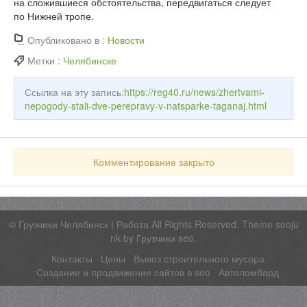
на сложившиеся обстоятельства, передвигаться следует
по Нижней тропе.
Опубликовано в :
Новости
Метки :
Челябинске
Ссылка на эту запись:
https://reg40.ru/news/zhertvami-
nepogody-stali-dve-perepravy-v-natsparke-taganaj.html
Комментирование закрыто
©
Грузчики Челябинск | Работа
All Rights Reserved. Theme seoju
nk by
Грузчики seo
.
Контакты
Цены
Вывоз строительного мусора
Создание и продвижение сайтов в seo
Автоломбард