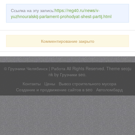
Ссылка на эту запись:
https://reg40.ru/news/v-
yuzhnouralskij-parlament-prohodyat-shest-partij.html
Комментирование закрыто
©
Грузчики Челябинск | Работа
All Rights Reserved. Theme seoju
nk by
Грузчики seo
.
Контакты
Цены
Вывоз строительного мусора
Создание и продвижение сайтов в seo
Автоломбард