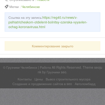
Метки :
Челябинске
Ссылка на эту запись:
https://reg40.ru/news/v-
psihiatricheskom-otdelenii-bolnitsy-ozerska-vyyavlen-
ochag-koronavirusa.html
Комментирование закрыто
©
Грузчики Челябинск | Работа
All Rights Reserved. Theme seoju
nk by
Грузчики seo
.
Контакты
Цены
Вывоз строительного мусора
Создание и продвижение сайтов в seo
Автоломбард