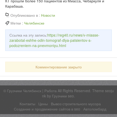
КТ прошли более 150 пациентов из Миасса, Чебаркуля и
Карабаша.
Опубликовано в :
Новости
Метки :
Челябинске
Ссылка на эту запись:
https://reg40.ru/news/v-miasse-
zarabotal-eshhe-odin-tomograf-dlya-patsientov-s-
podozreniem-na-pnevmoniyu.html
Комментирование закрыто
©
Грузчики Челябинск | Работа
All Rights Reserved. Theme seoju
nk by
Грузчики seo
.
Контакты
Цены
Вывоз строительного мусора
Создание и продвижение сайтов в seo
Автоломбард