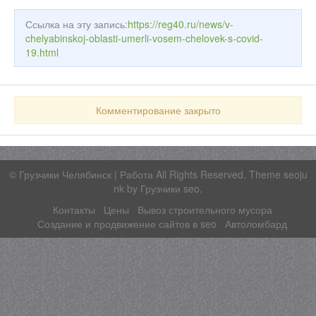
Ссылка на эту запись:
https://reg40.ru/news/v-
chelyabinskoj-oblasti-umerli-vosem-chelovek-s-covid-
19.html
Комментирование закрыто
©
Грузчики Челябинск | Работа
All Rights Reserved. Theme seoju
nk by
Грузчики seo
.
Контакты
Цены
Вывоз строительного мусора
Создание и продвижение сайтов в seo
Автоломбард