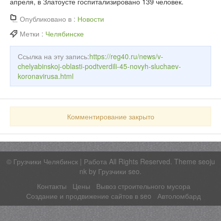
апреля, в Златоусте госпитализировано 139 человек.
Опубликовано в :
Новости
Метки :
Челябинске
Ссылка на эту запись:
https://reg40.ru/news/v-
chelyabinskoj-oblasti-podtverdili-45-novyh-sluchaev-
koronavirusa.html
Комментирование закрыто
©
Грузчики Челябинск | Работа
All Rights Reserved. Theme seoju
nk by
Грузчики seo
.
Контакты
Цены
Вывоз строительного мусора
Создание и продвижение сайтов в seo
Автоломбард