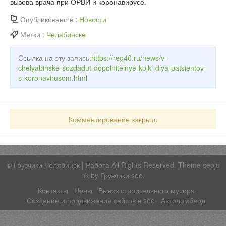
вызова врача при ОРВИ и коронавирусе.
Опубликовано в :
Новости
Метки :
Челябинске
Ссылка на эту запись:
https://reg40.ru/news/v-
chelyabinske-sozdadut-dopolnitelnye-kojki-dlya-patsientov-
s-koronavirusom.html
Комментирование закрыто
©
Грузчики Челябинск | Работа
All Rights Reserved. Theme seoju
nk by
Грузчики seo
.
Контакты
Цены
Вывоз строительного мусора
Создание и продвижение сайтов в seo
Автоломбард