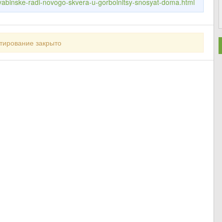
lyabinske-radi-novogo-skvera-u-gorbolnitsy-snosyat-doma.html
тирование закрыто