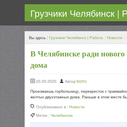
Грузчики Челябинск | 
Работаем каждый день! Переезд любой сложности с г
Вы здесь :
Грузчики Челябинск | Работа
/
Новости
/
В Челябинске ради нового
дома
20.09.2020
Автор:
biztro
Проезжаешь горбольницу, перекресток с трамвайно
желтых двухэтажных дома. Раньше в этом месте бы
Опубликовано в :
Новости
Метки :
Челябинске