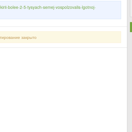
kirii-bolee-2-5-tysyach-semej-vospolzovalis-lgotnoj-
тирование закрыто