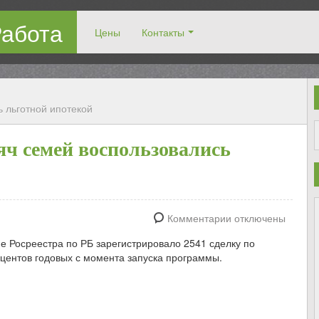
Работа
Цены
Контакты
рузчиками!
ь льготной ипотекой
яч семей воспользовались
Комментарии отключены
е Росреестра по РБ зарегистрировало 2541 сделку по
роцентов годовых с момента запуска программы.