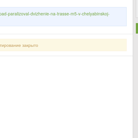
pad-paralizoval-dvizhenie-na-trasse-m5-v-chelyabinskoj-
тирование закрыто