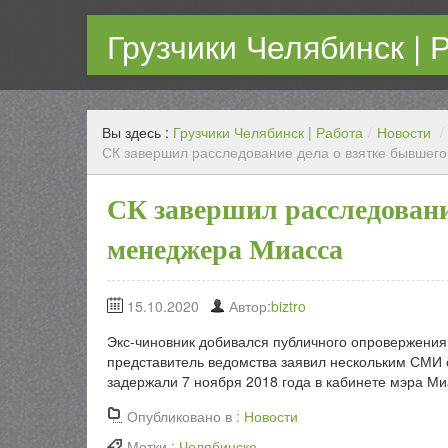
Грузчики Челябинск | 
Работаем каждый день! Переезд любой сложности с г
Вы здесь :
Грузчики Челябинск | Работа
/
Новости
/
СК завершил расследование дела о взятке бывшег
СК завершил расследовани
менеджера Миасса
15.10.2020
Автор:
biztro
Экс-чиновник добивался публичного опровержения
представитель ведомства заявил нескольким СМИ о
задержали 7 ноября 2018 года в кабинете мэра Ми
Опубликовано в :
Новости
Метки :
Челябинске