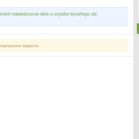
ershil-rassledovanie-dela-o-vzyatke-byvshego-siti-
тирование закрыто