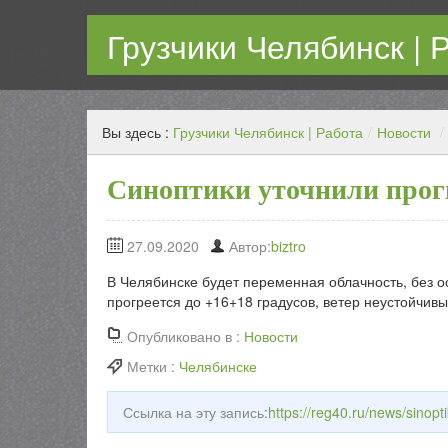
Грузчики Челябинск | 
Работаем каждый день! Переезд любой сложности с г
Вы здесь :
Грузчики Челябинск | Работа
/
Новости
/
Синоптики уточнили прогн
27.09.2020
Автор:
biztro
В Челябинске будет переменная облачность, без о
прогреется до +16+18 градусов, ветер неустойчивы
Опубликовано в :
Новости
Метки :
Челябинске
Ссылка на эту запись:
https://reg40.ru/news/sinopt