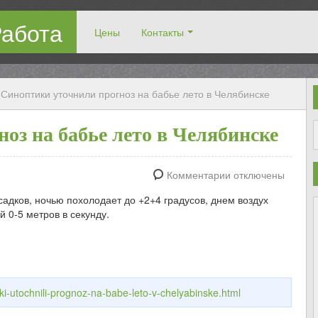
Работа
Цены
Контакты
рузчиками!
Синоптики уточнили прогноз на бабье лето в Челябинске
оз на бабье лето в Челябинске
Комментарии отключены
садков, ночью похолодает до +2+4 градусов, днем воздух
й 0-5 метров в секунду.
iki-utochnili-prognoz-na-babe-leto-v-chelyabinske.html