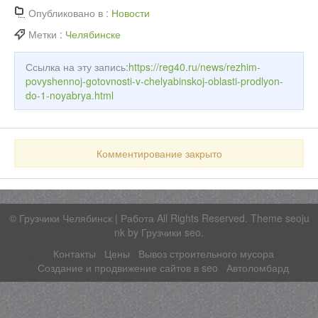
Опубликовано в :
Новости
Метки :
Челябинске
Ссылка на эту запись:
https://reg40.ru/news/rezhim-
povyshennoj-gotovnosti-v-chelyabinskoj-oblasti-prodlyon-
do-1-noyabrya.html
Комментирование закрыто
©
Грузчики Челябинск | Работа
All Rights Reserved. Theme seoju
nk by
Грузчики seo
.
Контакты
Цены
Вывоз строительного мусора
Создание и продвижение сайтов в seo
Автоломбард