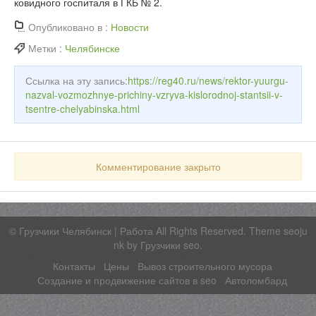
ковидного госпиталя в ГКБ № 2.
Опубликовано в :
Новости
Метки :
Челябинске
Ссылка на эту запись:
https://reg40.ru/news/rektor-yuurgu-
nazval-vozmozhnye-prichiny-vzryva-kislorodnoj-stantsii-v-
tsentre-chelyabinska.html
Комментирование закрыто
©
Грузчики Челябинск | Работа
All Rights Reserved. Theme seoju
nk by
Грузчики seo
.
Контакты
Цены
Вывоз строительного мусора
Создание и продвижение сайтов в seo
Автоломбард