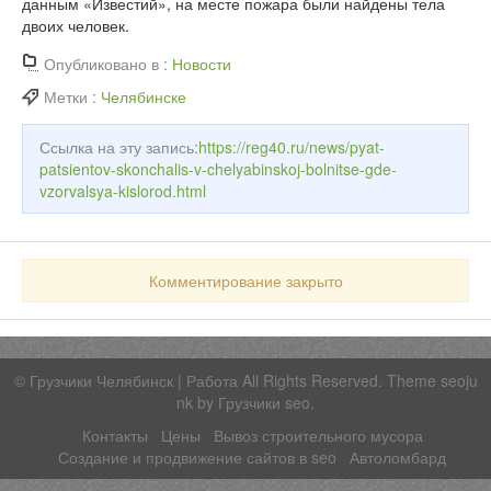
данным «Известий», на месте пожара были найдены тела
двоих человек.
Опубликовано в :
Новости
Метки :
Челябинске
Ссылка на эту запись:
https://reg40.ru/news/pyat-
patsientov-skonchalis-v-chelyabinskoj-bolnitse-gde-
vzorvalsya-kislorod.html
Комментирование закрыто
©
Грузчики Челябинск | Работа
All Rights Reserved. Theme seoju
nk by
Грузчики seo
.
Контакты
Цены
Вывоз строительного мусора
Создание и продвижение сайтов в seo
Автоломбард