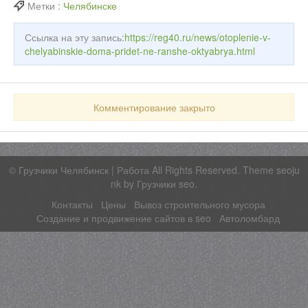
Метки :
Челябинске
Ссылка на эту запись:
https://reg40.ru/news/otoplenie-v-
chelyabinskie-doma-pridet-ne-ranshe-oktyabrya.html
Комментирование закрыто
©
Грузчики Челябинск | Работа
All Rights Reserved. Theme seoju
nk by
Грузчики seo
.
Контакты
Цены
Вывоз строительного мусора
Создание и продвижение сайтов в seo
Автоломбард