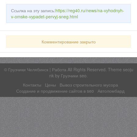
Ссылка на эту запись:
https://reg40.ru/news/na-vyhodnyh-
v-omske-vypadet-pervyj-sneg.html
Комментирование закрыто
©
Грузчики Челябинск | Работа
All Rights Reserved. Theme seoju
nk by
Грузчики seo
.
Контакты
Цены
Вывоз строительного мусора
Создание и продвижение сайтов в seo
Автоломбард