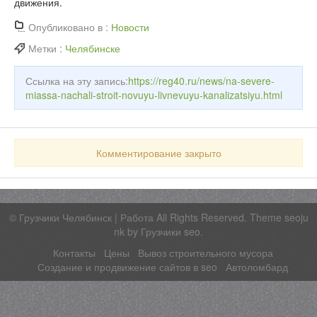
движения.
Опубликовано в :
Новости
Метки :
Челябинске
Ссылка на эту запись:
https://reg40.ru/news/na-severe-
miassa-nachali-stroit-novuyu-livnevuyu-kanalizatsiyu.html
Комментирование закрыто
©
Грузчики Челябинск | Работа
All Rights Reserved. Theme seoju
nk by
Грузчики seo
.
Контакты
Цены
Вывоз строительного мусора
Создание и продвижение сайтов в seo
Автоломбард