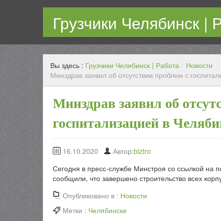
Грузчики Челябинск | 
Работаем каждый день! Переезд любой сложности с г
Вы здесь :
Грузчики Челябинск | Работа
/
Новости
/
Минздрав заявил об отсутствии проблем с госпитал
Минздрав заявил об отсут
госпитализацией в Челяби
16.10.2020
Автор:
biztro
Сегодня в пресс-службе Минстроя со ссылкой на 
сообщили, что завершено строительство всех корп
Опубликовано в :
Новости
Метки :
Челябинске