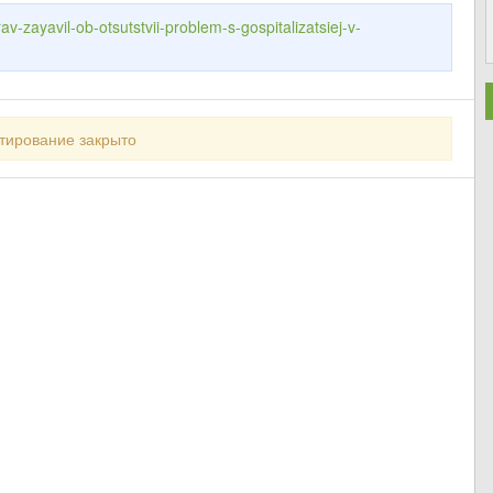
v-zayavil-ob-otsutstvii-problem-s-gospitalizatsiej-v-
тирование закрыто