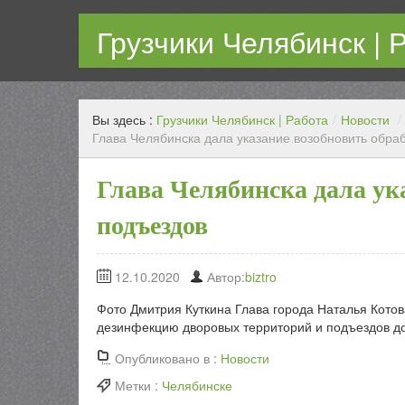
Грузчики Челябинск | 
Работаем каждый день! Переезд любой сложности с г
Вы здесь :
Грузчики Челябинск | Работа
/
Новости
/
Глава Челябинска дала указание возобновить обра
Глава Челябинска дала ук
подъездов
12.10.2020
Автор:
biztro
Фото Дмитрия Куткина Глава города Наталья Котов
дезинфекцию дворовых территорий и подъездов д
Опубликовано в :
Новости
Метки :
Челябинске