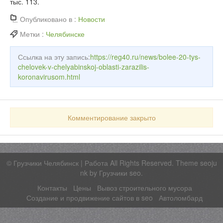
тыс. 113.
Опубликовано в :
Новости
Метки :
Челябинске
Ссылка на эту запись:
https://reg40.ru/news/bolee-20-tys-
chelovek-v-chelyabinskoj-oblasti-zarazilis-
koronavirusom.html
Комментирование закрыто
©
Грузчики Челябинск | Работа
All Rights Reserved. Theme seoju
nk by
Грузчики seo
.
Контакты
Цены
Вывоз строительного мусора
Создание и продвижение сайтов в seo
Автоломбард