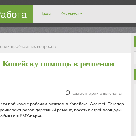
Работа
Цены
Контакты
рузчиками!
шении проблемных вопросов
л Копейску помощь в решении
Комментарии отключены
асти побывал с рабочим визитом в Копейске. Алексей Текслер
проинспектировал дорожный ремонт, посетил стройплощадки
побывал в BMX-парке.