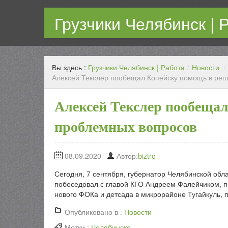
Грузчики Челябинск | 
Работаем каждый день! Переезд любой сложности с г
Вы здесь :
Грузчики Челябинск | Работа
/
Новости
/
Алексей Текслер пообещал Копейску помощь в ре
Алексей Текслер пообеща
проблемных вопросов
08.09.2020
Автор:
biztro
Сегодня, 7 сентября, губернатор Челябинской обл
побеседовал с главой КГО Андреем Фалейчиком, 
нового ФОКа и детсада в микрорайоне Тугайкуль, 
Опубликовано в :
Новости
Метки :
Челябинске