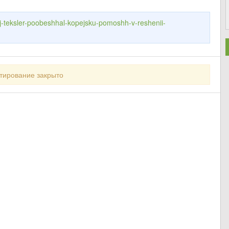
ej-teksler-poobeshhal-kopejsku-pomoshh-v-reshenii-
тирование закрыто